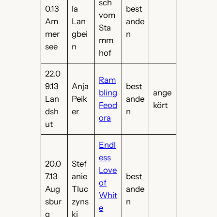
sch
0.13
la
best
vom
Am
Lan
ande
Sta
mer
gbei
n
mm
see
n
hof
22.0
Ram
9.13
Anja
best
bling
ange
Lan
Peik
ande
Feod
kört
dsh
er
n
ora
ut
Endl
ess
20.0
Stef
Love
7.13
anie
best
of
Aug
Tluc
ande
Whit
sbur
zyns
n
e
g
ki