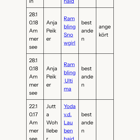
in
haid
28.1
Ram
0.18
Anja
best
bling
ange
Am
Peik
ande
Sno
kört
mer
er
n
wgirl
see
28.1
Ram
0.18
Anja
best
bling
Am
Peik
ande
Ulti
mer
er
n
ma
see
22.1
Jutt
Yoda
0.17
a
v.d.
best
Am
Woh
Lau
ande
mer
llebe
ben
n
see
r
haid