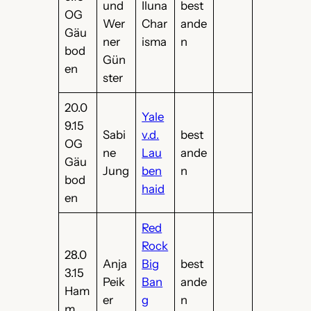
und
Iluna
best
OG
Wer
Char
ande
Gäu
ner
isma
n
bod
Gün
en
ster
20.0
Yale
9.15
Sabi
v.d.
best
OG
ne
Lau
ande
Gäu
Jung
ben
n
bod
haid
en
Red
Rock
28.0
Anja
Big
best
3.15
Peik
Ban
ande
Ham
er
g
n
m