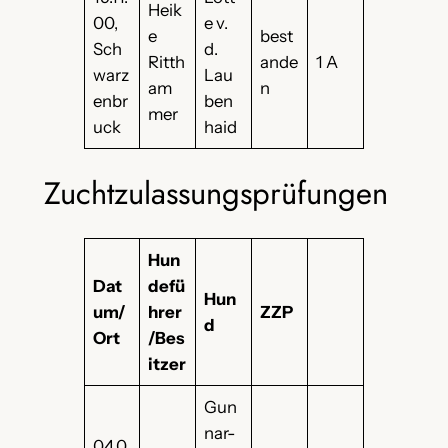
Heik
00,
e v.
e
best
Sch
d.
Ritth
ande
1 A
warz
Lau
am
n
enbr
ben
mer
uck
haid
Zuchtzulassungsprüfungen
Hun
Dat
defü
Hun
um/
hrer
ZZP
d
Ort
/Bes
itzer
Gun
nar-
04.0