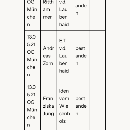
OG
Ritth
v.d.
ande
Mün
am
Lau
n
che
mer
ben
n
haid
13.0
E.T.
5.21
Andr
v.d.
best
OG
eas
Lau
ande
Mün
Zorn
ben
n
che
haid
n
13.0
Iden
5.21
Fran
vom
best
OG
ziska
Wie
ande
Mün
Jung
senh
n
che
olz
n