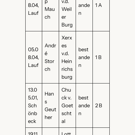
p
v.d.
8.04,
ande
1 A
Mau
Weil
Lauf
n
ch
er
Burg
Xerx
Andr
es
05.0
best
é
v.d.
8.04,
ande
1 B
Stor
Hein
Lauf
n
ch
richs
burg
13.0
Chu
Han
5.01,
ck v.
best
s
Sch
Goet
ande
2 B
Geut
önb
scht
n
her
eck
al
19.11.
Lott