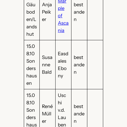
Mar
Gäu
Anja
best
ple
bod
Peik
ande
of
en/L
er
n
Asca
ands
nia
hut
15.0
8.10
Easd
Susa
best
Son
ales
nne
ande
ders
Ebo
Bald
n
haus
ny
en
15.0
Usc
8.10
hi
René
best
Son
v.d.
Müll
ande
ders
Lau
er
n
haus
ben