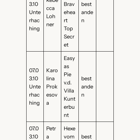
3.10
Brav
best
cca
Unte
ehea
ande
Loh
rhac
rt
n
ner
hing
Top
Secr
et
Easy
as
07.0
Karo
Pie
3.10
lina
best
v.d.
Unte
Prok
ande
Villa
rhac
esov
n
Kunt
hing
a
erbu
nt
07.0
Petr
Hexe
3.10
a
vom
best