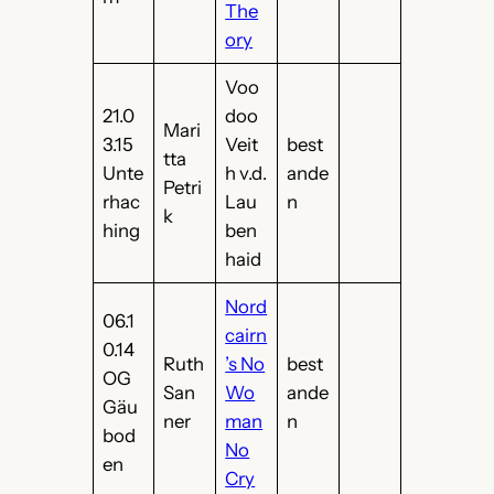
The
ory
Voo
21.0
doo
Mari
3.15
Veit
best
tta
Unte
h v.d.
ande
Petri
rhac
Lau
n
k
hing
ben
haid
Nord
06.1
cairn
0.14
Ruth
’s No
best
OG
San
Wo
ande
Gäu
ner
man
n
bod
No
en
Cry