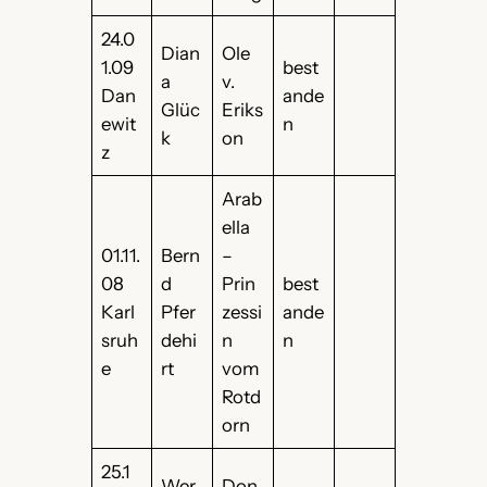
24.0
Dian
Ole
1.09
best
a
v.
Dan
ande
Glüc
Eriks
ewit
n
k
on
z
Arab
ella
01.11.
Bern
–
08
d
Prin
best
Karl
Pfer
zessi
ande
sruh
dehi
n
n
e
rt
vom
Rotd
orn
25.1
Wer
Don