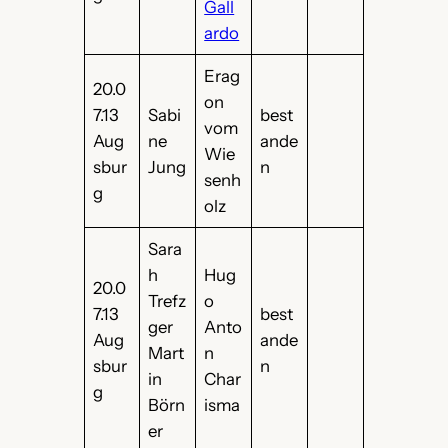
Gall
ardo
Erag
20.0
on
7.13
Sabi
best
vom
Aug
ne
ande
Wie
sbur
Jung
n
senh
g
olz
Sara
h
Hug
20.0
Trefz
o
7.13
best
ger
Anto
Aug
ande
Mart
n
sbur
n
in
Char
g
Börn
isma
er