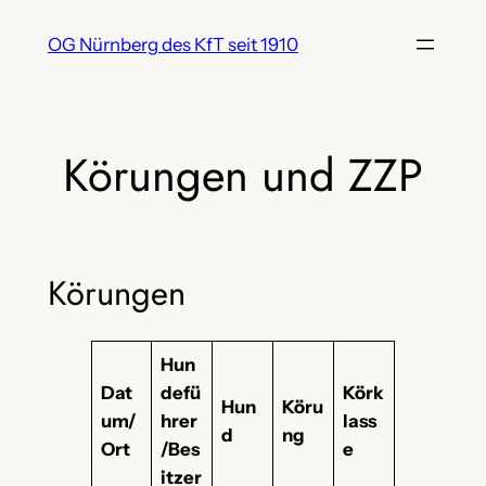
Zum
OG Nürnberg des KfT seit 1910
Inhalt
springen
Körungen und ZZP
Körungen
Hun
Dat
defü
Körk
Hun
Köru
um/
hrer
lass
d
ng
Ort
/Bes
e
itzer