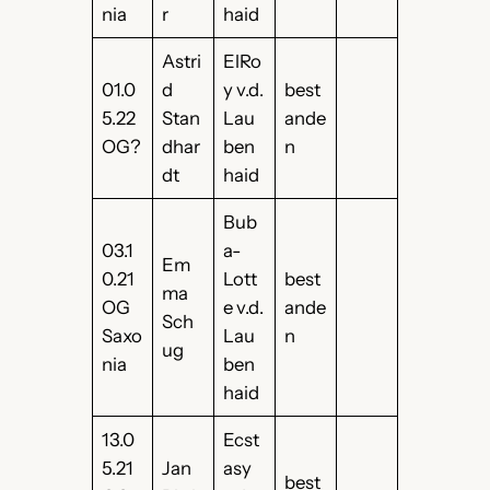
nia
r
haid
Astri
ElRo
01.0
d
y v.d.
best
5.22
Stan
Lau
ande
OG?
dhar
ben
n
dt
haid
Bub
03.1
a-
Em
0.21
Lott
best
ma
OG
e v.d.
ande
Sch
Saxo
Lau
n
ug
nia
ben
haid
13.0
Ecst
5.21
Jan
asy
best