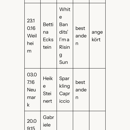
Whit
e
23.1
Betti
Ban
0.16
best
na
dits’
ange
Weil
ande
Ecks
I’m a
kört
hei
n
tein
Risin
m
g
Sun
03.0
Heik
Spar
7.16
best
e
kling
Neu
ande
Stei
Capr
mar
n
nert
iccio
k
Gabr
20.0
iele
9.15