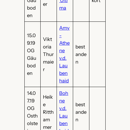
Gäu
Ulti
kört
er
bod
ma
en
Amy
15.0
-
Vikt
9.19
Athe
oria
best
OG
ne
Thur
ande
Gäu
v.d.
maie
n
bod
Lau
r
en
ben
haid
14.0
Boh
Heik
7.19
ne
e
best
OG
v.d.
Ritth
ande
Osth
Lau
am
n
olste
ben
mer