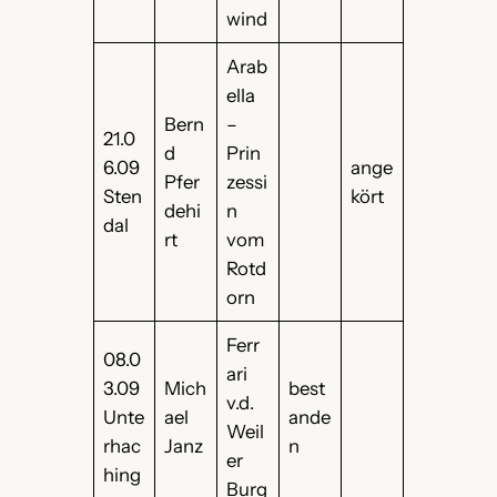
wind
Arab
ella
Bern
–
21.0
d
Prin
6.09
ange
Pfer
zessi
Sten
kört
dehi
n
dal
rt
vom
Rotd
orn
Ferr
08.0
ari
3.09
Mich
best
v.d.
Unte
ael
ande
Weil
rhac
Janz
n
er
hing
Burg