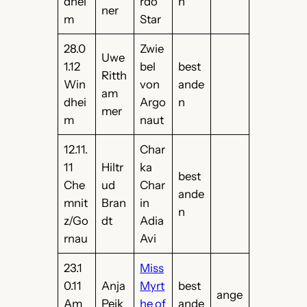
dhei
rdo
n
ner
m
Star
28.0
Zwie
Uwe
1.12
bel
best
Ritth
Win
von
ande
am
dhei
Argo
n
mer
m
naut
12.11.
Char
11
Hiltr
ka
best
Che
ud
Char
ande
mnit
Bran
in
n
z/Go
dt
Adia
rnau
Avi
23.1
Miss
0.11
Anja
Myrt
best
ange
Am
Peik
he of
ande