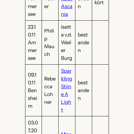
kört
mer
er
Asca
n
see
nia
23.1
Isett
Phili
0.11
a v.d.
best
p
Am
Weil
ande
Mau
mer
er
n
ch
see
Burg
Spar
09.1
Rebe
kling
0.11
best
cca
Shin
Ben
ande
Loh
e A
shei
n
ner
Ligh
m
t
03.0
7.20