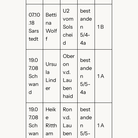
U2
best
07.10
Betti
vom
ande
.18
na
Sols
n
1 B
Sars
Wolf
chei
5/4-
tedt
f
d
4a
Ober
19.0
best
Ursu
on
7.08
ande
la
v.d.
Sch
n
1 A
Lind
Lau
wan
5/5-
er
ben
d
4a
haid
19.0
Heik
Ron
best
7.08
e
v.d.
ande
Sch
Ritth
Lau
n
1 A
wan
am
ben
5/5-