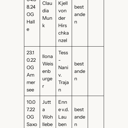
Clau
Kjell
8.24
best
dia
von
OG
ande
Mun
der
Hall
n
k
Hirs
e
chka
nzel
23.1
Tess
Ilona
0.22
-
Weis
best
OG
Nani
enb
ande
Am
v.
urge
n
mer
Traja
r
see
n
10.0
Jutt
Enn
7.22
a
e v.d.
best
OG
Woh
Lau
ande
Saxo
llebe
ben
n