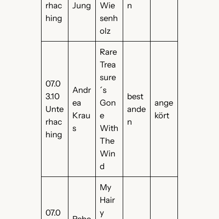
rhac
Jung
Wie
n
hing
senh
olz
Rare
Trea
sure
07.0
Andr
´s
3.10
best
ea
Gon
ange
Unte
ande
Krau
e
kört
rhac
n
s
With
hing
The
Win
d
My
Hair
07.0
y
Rebe