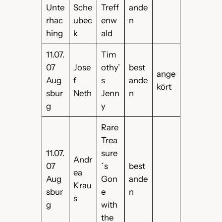
Unte
Sche
Treff
ande
rhac
ubec
enw
n
hing
k
ald
11.07.
Tim
07
Jose
othy’
best
ange
Aug
f
s
ande
kört
sbur
Neth
Jenn
n
g
y
Rare
Trea
11.07.
sure
Andr
07
´s
best
ea
Aug
Gon
ande
Krau
sbur
e
n
s
g
with
the