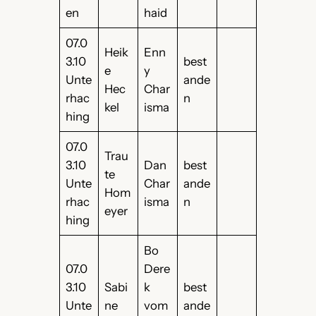
en
haid
07.0
Heik
Enn
3.10
best
e
y
Unte
ande
Hec
Char
rhac
n
kel
isma
hing
07.0
Trau
3.10
Dan
best
te
Unte
Char
ande
Hom
rhac
isma
n
eyer
hing
Bo
07.0
Dere
3.10
Sabi
k
best
Unte
ne
vom
ande