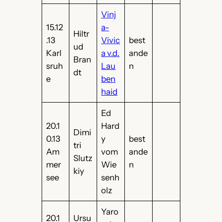
Vinj
15.12
a-
Hiltr
.13
Vivic
best
ud
Karl
a v.d.
ande
Bran
sruh
Lau
n
dt
e
ben
haid
Ed
20.1
Hard
Dimi
0.13
y
best
tri
Am
vom
ande
Slutz
mer
Wie
n
kiy
see
senh
olz
Yaro
20.1
Ursu