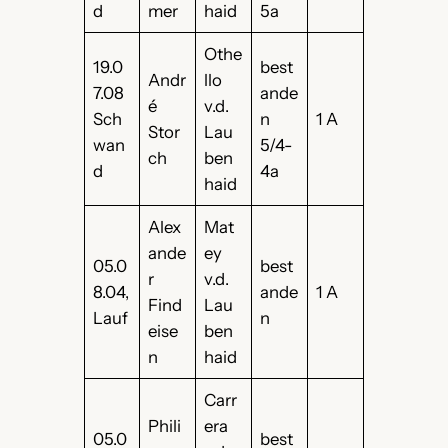
d
mer
haid
5a
Othe
19.0
best
Andr
llo
7.08
ande
é
v.d.
Sch
n
1 A
Stor
Lau
wan
5/4-
ch
ben
d
4a
haid
Alex
Mat
ande
ey
05.0
best
r
v.d.
8.04,
ande
1 A
Find
Lau
Lauf
n
eise
ben
n
haid
Carr
Phili
era
05.0
best