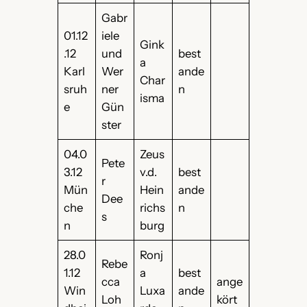
Gabr
01.12
iele
Gink
.12
und
best
a
Karl
Wer
ande
Char
sruh
ner
n
isma
e
Gün
ster
04.0
Zeus
Pete
3.12
v.d.
best
r
Mün
Hein
ande
Dee
che
richs
n
s
n
burg
28.0
Ronj
Rebe
1.12
a
best
cca
ange
Win
Luxa
ande
Loh
kört