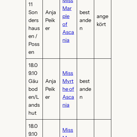
Miss
11
Mar
Son
Anja
best
ple
ange
ders
Peik
ande
of
kört
haus
er
n
Asca
en /
nia
Poss
en
18.0
9.10
Miss
Gäu
Anja
Myrt
best
bod
Peik
he of
ande
en/L
er
Asca
n
ands
nia
hut
18.0
Miss
9.10