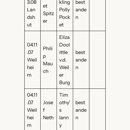
3.08
kling
best
et
Lan
Polly
ande
Spitz
dsh
Pock
n
er
ut
et
Eliza
04.11
Dool
Phili
.07
ittle
best
p
Weil
v.d.
ande
Mau
hei
Weil
n
ch
m
er
Burg
04.11
Tim
.07
Jose
othy’
best
Weil
f
s
ande
hei
Neth
Iann
n
m
y