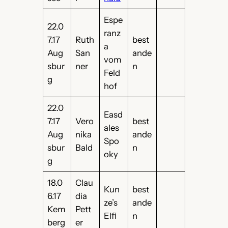
Espe
22.0
ranz
7.17
Ruth
best
a
Aug
San
ande
vom
sbur
ner
n
Feld
g
hof
22.0
Easd
7.17
Vero
best
ales
Aug
nika
ande
Spo
sbur
Bald
n
oky
g
18.0
Clau
Kun
best
6.17
dia
ze’s
ande
Kem
Pett
Elfi
n
berg
er