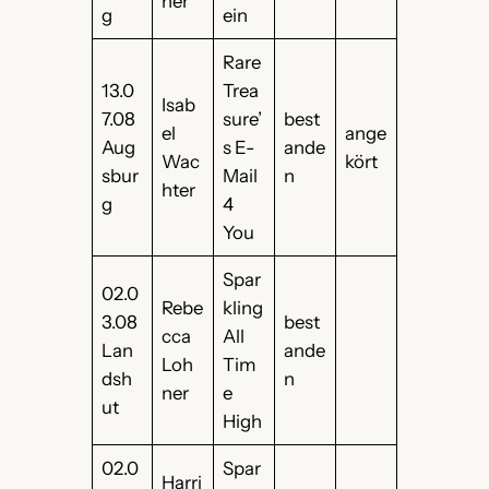
ner
g
ein
Rare
13.0
Trea
Isab
7.08
sure’
best
el
ange
Aug
s E-
ande
Wac
kört
sbur
Mail
n
hter
g
4
You
Spar
02.0
Rebe
kling
3.08
best
cca
All
Lan
ande
Loh
Tim
dsh
n
ner
e
ut
High
02.0
Spar
Harri