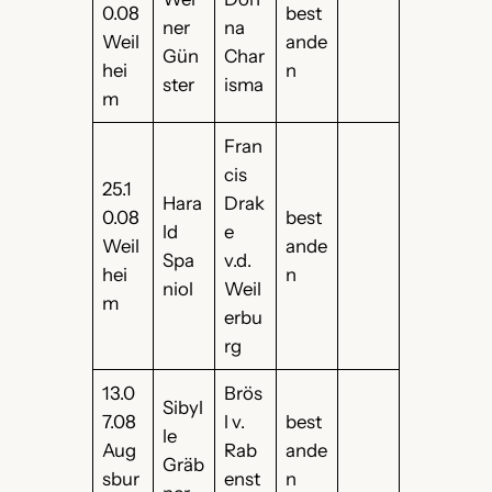
0.08
best
ner
na
Weil
ande
Gün
Char
hei
n
ster
isma
m
Fran
cis
25.1
Hara
Drak
0.08
best
ld
e
Weil
ande
Spa
v.d.
hei
n
niol
Weil
m
erbu
rg
13.0
Brös
Sibyl
7.08
l v.
best
le
Aug
Rab
ande
Gräb
sbur
enst
n