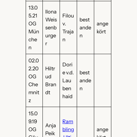
13.0
Ilona
5.21
Filou
Weis
best
OG
v.
ange
senb
ande
Mün
Traja
kört
urge
n
che
n
r
n
02.0
Dori
2.20
Hiltr
e v.d.
best
OG
ud
Lau
ande
Che
Bran
ben
n
mnit
dt
haid
z
15.0
9.19
Ram
Anja
OG
bling
ange
Peik